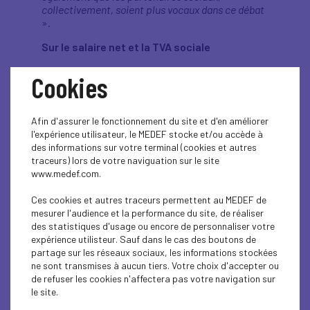
collectivement, soient plus vocaux dans ce débat
».
Sur le salaire net et la TVA sociale
«
La TVA sociale existe déjà puisque 50 milliards
Cookies
de financement de la protection sociale se font
par la TVA, et par ailleurs beaucoup plus par la
CSG. Une de nos ambitions c'est d'apporter de la
Afin d'assurer le fonctionnement du site et d'en améliorer
transparence, de la loyauté, de la clarté dans ce
l'expérience utilisateur, le MEDEF stocke et/ou accède à
débat. Tout comme sur les retraites, où la
des informations sur votre terminal (cookies et autres
capitalisation existe déjà via le Préfon dans la
traceurs) lors de votre naviguation sur le site
fonction publique et dans le privé via les 150
www.medef.com.
milliards d'ores et déjà placés spontanément, par
les salariés. Il faut arrêter de parler pour ne rien
Ces cookies et autres traceurs permettent au MEDEF de
dire. Quand on regarde la structure de
mesurer l'audience et la performance du site, de réaliser
consommation des ménages modestes, auxquels,
des statistiques d'usage ou encore de personnaliser votre
nous sommes particulièrement attentifs car il y a
expérience utilisteur. Sauf dans le cas des boutons de
un vrai sujet de pouvoir d'achat en France, on voit
partage sur les réseaux sociaux, les informations stockées
que le premier poste de dépenses des ménages
ne sont transmises à aucun tiers. Votre choix d'accepter ou
modestes, à 50 %, c'est le logement. Or il n'y a pas
de refuser les cookies n'affectera pas votre navigation sur
de TVA sur le logement, donc on peut augmenter
le site.
le taux de TVA, cela n'impactera pas les dépenses
de logement qui sont excessives malgré tout.