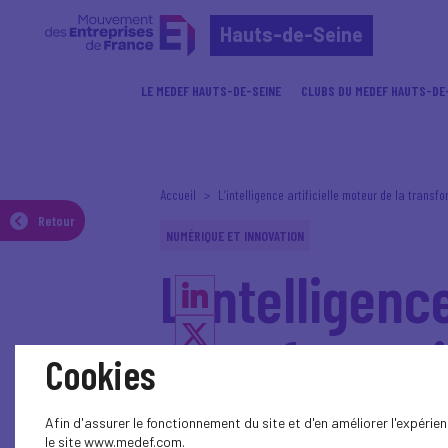
Hauts-de-Seine
LE MEDEF HAUTS-DE-SEINE
CLUBS DU MEDEF HAUTS-DE
Accueil
L’intelligence artificielle moteur de la transfo
Retour
NUMÉRIQUE ET INNOVATION
L’intelligenc
transformati
Cookies
Afin d'assurer le fonctionnement du site et d'en améliorer l'expéri
Le 24 septembre 2025, le M
le site www.medef.com.