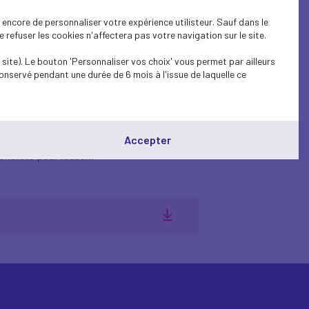
Yon-Courtin et M. Andreas
encore de personnaliser votre expérience utilisteur. Sauf dans le
 besoins en infrastructures
refuser les cookies n'affectera pas votre navigation sur le site.
site). Le bouton 'Personnaliser vos choix' vous permet par ailleurs
onservé pendant une durée de 6 mois à l'issue de laquelle ce
Accepter
 temps et des compétences.
oncrets pour réussir.