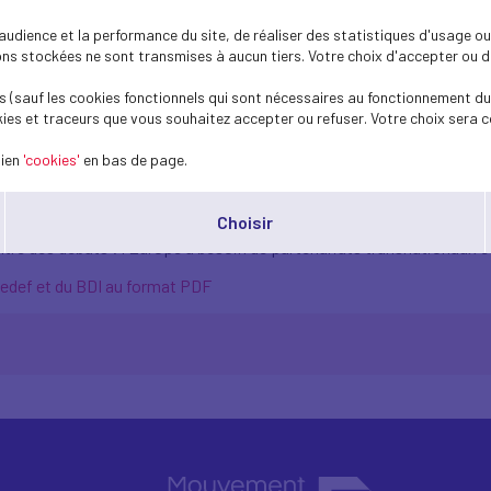
ge des députés européens Mme Stéphanie 
dience et la performance du site, de réaliser des statistiques d'usage ou 
rtance de l’intelligence artificielle et des
s stockées ne sont transmises à aucun tiers. Votre choix d'accepter ou de 
 (sauf les cookies fonctionnels qui sont nécessaires au fonctionnement du 
ies et traceurs que vous souhaitez accepter ou refuser. Votre choix sera c
lien
'cookies'
en bas de page.
 l'IA aujourd'hui.
ie industrielle : c'est un véritable game changer.
ois ses capacités de calcul pour l’IA.
Choisir
 : l'IA n'est pas un outil «
plug & play
» son intégration demande du
tre des débats : l'Europe a besoin de partenariats transnationaux c
Medef et du BDI au format PDF