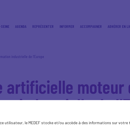
-SEINE
AGENDA
REPRÉSENTER
INFORMER
ACCOMPAGNER
ADHÉRER EN LI
rmation industrielle de l’Europe
e artificielle moteur 
on industrielle de l’
ence utilisateur, le MEDEF stocke et/ou accède à des informations sur votre 
edef et son organisation sœur allemande le