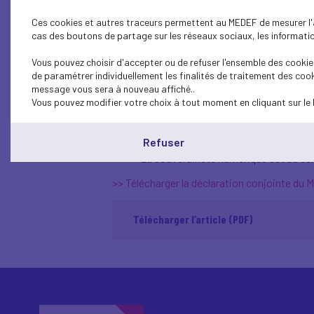
événement sous le patrona
Ces cookies et autres traceurs permettent au MEDEF de mesurer l'au
Schwab pour parler de l’impo
cas des boutons de partage sur les réseaux sociaux, les information
numériques résilientes.
Vous pouvez choisir d'accepter ou de refuser l'ensemble des cookies
de paramétrer individuellement les finalités de traitement des cook
Il ressort des débats quelques points clés :
message vous sera à nouveau affiché..
Vous pouvez modifier votre choix à tout moment en cliquant sur le 
Moins de 14 % des entreprises utilisent
L'IA doit devenir le cœur de la stratég
Pour cela l’Europe va multiplier par tr
Refuser
Former les collaborateurs est essentiel
La souveraineté numérique est au cen
>> Télécharger la déclaration conjointe du 
Télécharger l’article (PDF)