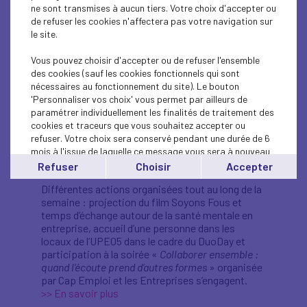
Modul’pro de l’Agefiph Centre Val de Loire,
ne sont transmises à aucun tiers. Votre choix d'accepter ou
ressource clé pour développer des pratiques
de refuser les cookies n'affectera pas votre navigation sur
inclusives et opérationnelles.
le site.
>> En savoir plus
Vous pouvez choisir d'accepter ou de refuser l'ensemble
Medef Guyane
des cookies (sauf les cookies fonctionnels qui sont
nécessaires au fonctionnement du site). Le bouton
Mobilisation lors de la SEEPH en partenariat avec
'Personnaliser vos choix' vous permet par ailleurs de
des acteurs économiques afin de valoriser des
paramétrer individuellement les finalités de traitement des
initiatives locales : le PRITH, France Travail, Cap
cookies et traceurs que vous souhaitez accepter ou
Emploi et l’Agefiph.
refuser. Votre choix sera conservé pendant une durée de 6
>> En savoir plus
mois à l'issue de laquelle ce message vous sera à nouveau
affiché..
UPE 05 – Hautes-Alpes
Refuser
Choisir
Accepter
Vous pouvez modifier votre choix à tout moment en
Différentes actions organisées tout au long de la
cliquant sur le lien
'cookies'
en bas de page.
semaine : projection du film Soyons Fous et
temps d’échange autour de la santé mentale en
entreprise, accueil d’une personne dans les
locaux de l’UPE05 dans le cadre du DuoDay et
participation à la soirée «
Collaborer ensemble :
quand l’écoute prend d’autres formes
» organisée
par Cap Emploi et les Entreprises s’engagent.
>> En savoir plus