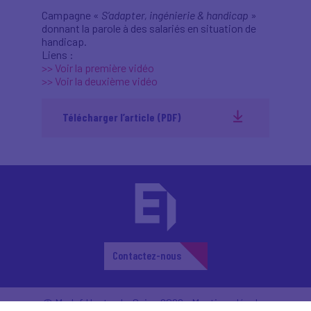
Campagne «
S’adapter, ingénierie & handicap
»
donnant la parole à des salariés en situation de
handicap.
Liens :
>> Voir la première vidéo
>> Voir la deuxième vidéo
Télécharger l’article (PDF)
Contactez-nous
© Medef Hauts-de-Seine 2026 -
Mentions légales