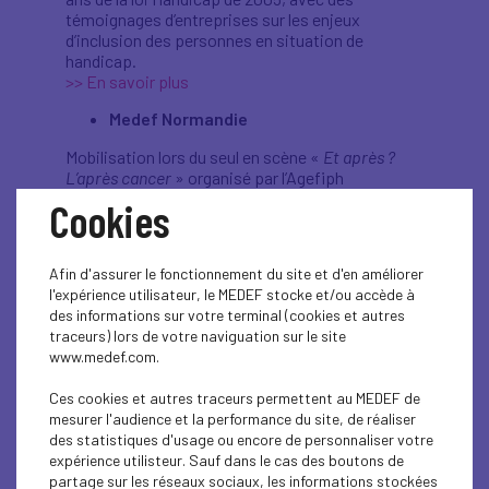
témoignages d’entreprises sur les enjeux
d’inclusion des personnes en situation de
handicap.
>> En savoir plus
Medef Normandie
Mobilisation lors du seul en scène «
Et après ?
L’après cancer
» organisé par l’Agefiph
Normandie.
Cookies
>> En savoir plus
Medef Sud
Afin d'assurer le fonctionnement du site et d'en améliorer
Participation au Handi Challenge inter-
l'expérience utilisateur, le MEDEF stocke et/ou accède à
entreprises animé par l’Agefiph PACA Corse, un
des informations sur votre terminal (cookies et autres
jeu en ligne ludique et collectif pour sensibiliser
traceurs) lors de votre naviguation sur le site
au handicap de manière concrète.
www.medef.com.
>> En savoir plus
Ces cookies et autres traceurs permettent au MEDEF de
Medef Centre-Val de Loire
mesurer l'audience et la performance du site, de réaliser
des statistiques d'usage ou encore de personnaliser votre
Mise en lumière d’acteurs locaux proposant des
expérience utilisteur. Sauf dans le cas des boutons de
accompagnements aux entreprises, notamment
partage sur les réseaux sociaux, les informations stockées