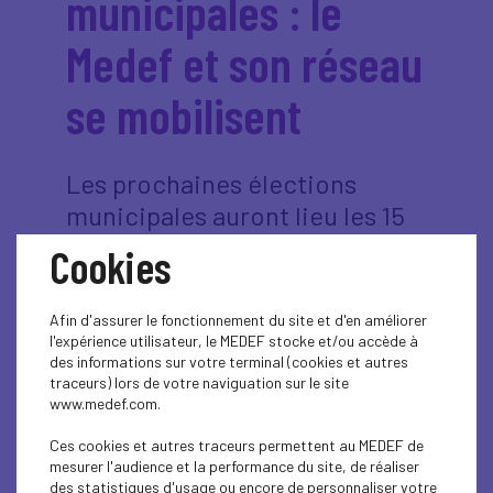
municipales : le
Medef et son réseau
se mobilisent
Les prochaines élections
municipales auront lieu les 15
et 22 mars 2026 et, comme à
Cookies
chaque échéance électorale,
le Medef est pleinement
Afin d'assurer le fonctionnement du site et d'en améliorer
mobilisé afin de faire entendre
l'expérience utilisateur, le MEDEF stocke et/ou accède à
des informations sur votre terminal (cookies et autres
la voix des entreprises. Les
traceurs) lors de votre naviguation sur le site
élections municipales
www.medef.com.
représentent un rendez-vous
Ces cookies et autres traceurs permettent au MEDEF de
essentiel pour nos territoires,
mesurer l'audience et la performance du site, de réaliser
des statistiques d'usage ou encore de personnaliser votre