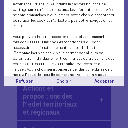
car elles conditionnent
expérience utilisteur. Sauf dans le cas des boutons de
directement l’environnement
partage sur les réseaux sociaux, les informations stockées
ne sont transmises à aucun tiers. Votre choix d'accepter ou
dans lequel nos entreprises
de refuser les cookies n'affectera pas votre navigation sur
le site.
investissent, innovent et
créent de l’emploi.
Vous pouvez choisir d'accepter ou de refuser l'ensemble
des cookies (sauf les cookies fonctionnels qui sont
nécessaires au fonctionnement du site). Le bouton
'Personnaliser vos choix' vous permet par ailleurs de
Message de Patrick
paramétrer individuellement les finalités de traitement des
Martin, président du
cookies et traceurs que vous souhaitez accepter ou
refuser. Votre choix sera conservé pendant une durée de 6
Medef
mois à l'issue de laquelle ce message vous sera à nouveau
affiché..
Refuser
Choisir
Accepter
Vous pouvez modifier votre choix à tout moment en
Actions et
cliquant sur le lien
'cookies'
en bas de page.
propositions des
Medef territoriaux
et régionaux