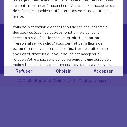
ne sont transmises à aucun tiers. Votre choix d'accepter ou
de refuser les cookies n'affectera pas votre navigation sur
le site.
Vous pouvez choisir d'accepter ou de refuser l'ensemble
des cookies (sauf les cookies fonctionnels qui sont
nécessaires au fonctionnement du site). Le bouton
'Personnaliser vos choix' vous permet par ailleurs de
paramétrer individuellement les finalités de traitement des
cookies et traceurs que vous souhaitez accepter ou
refuser. Votre choix sera conservé pendant une durée de 6
Contactez-nous
mois à l'issue de laquelle ce message vous sera à nouveau
affiché..
Refuser
Choisir
Accepter
Vous pouvez modifier votre choix à tout moment en
© Medef Hauts-de-Seine 2026 -
Mentions légales
cliquant sur le lien
'cookies'
en bas de page.