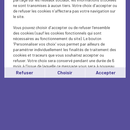
ne sont transmises à aucun tiers. Votre choix d'accepter ou
de refuser les cookies n'affectera pas votre navigation sur
le site.
Vous pouvez choisir d'accepter ou de refuser l'ensemble
des cookies (sauf les cookies fonctionnels qui sont
nécessaires au fonctionnement du site). Le bouton
'Personnaliser vos choix' vous permet par ailleurs de
paramétrer individuellement les finalités de traitement des
cookies et traceurs que vous souhaitez accepter ou
refuser. Votre choix sera conservé pendant une durée de 6
mois à l'issue de laquelle ce message vous sera à nouveau
affiché..
Refuser
Choisir
Accepter
Vous pouvez modifier votre choix à tout moment en
cliquant sur le lien
'cookies'
en bas de page.