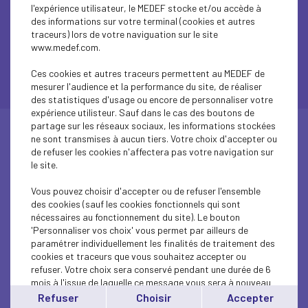
l'expérience utilisateur, le MEDEF stocke et/ou accède à
des informations sur votre terminal (cookies et autres
traceurs) lors de votre naviguation sur le site
COVID-19
www.medef.com.
Ces cookies et autres traceurs permettent au MEDEF de
mesurer l'audience et la performance du site, de réaliser
des statistiques d'usage ou encore de personnaliser votre
expérience utilisteur. Sauf dans le cas des boutons de
partage sur les réseaux sociaux, les informations stockées
ne sont transmises à aucun tiers. Votre choix d'accepter ou
de refuser les cookies n'affectera pas votre navigation sur
18 mars 2025
ENTREPRISE
SPORT
le site.
Le MEDEF est partenaire de la 12ème édition
Vous pouvez choisir d'accepter ou de refuser l'ensemble
des Trophées Sport & Management !
des cookies (sauf les cookies fonctionnels qui sont
nécessaires au fonctionnement du site). Le bouton
'Personnaliser vos choix' vous permet par ailleurs de
Lire l'article
paramétrer individuellement les finalités de traitement des
cookies et traceurs que vous souhaitez accepter ou
refuser. Votre choix sera conservé pendant une durée de 6
mois à l'issue de laquelle ce message vous sera à nouveau
affiché..
Refuser
Choisir
Accepter