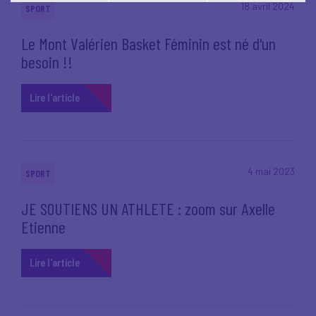
Vous pouvez modifier votre choix à tout moment en
18 avril 2024
SPORT
cliquant sur le lien
'cookies'
en bas de page.
Le Mont Valérien Basket Féminin est né d'un
besoin !!
Lire l'article
4 mai 2023
SPORT
JE SOUTIENS UN ATHLETE : zoom sur Axelle
Etienne
Lire l'article