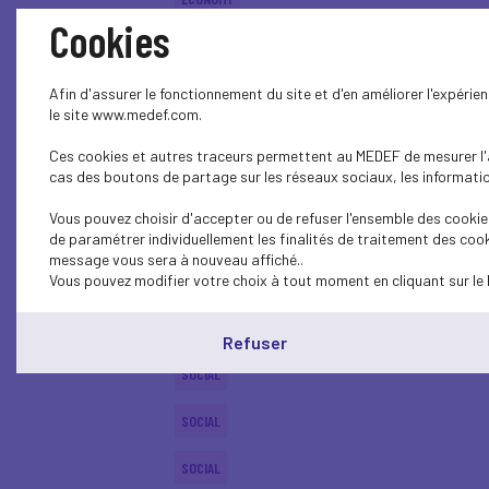
Cookies
SOCIAL
SOCIAL
Afin d'assurer le fonctionnement du site et d'en améliorer l'expéri
le site www.medef.com.
SOCIAL
Ces cookies et autres traceurs permettent au MEDEF de mesurer l'au
cas des boutons de partage sur les réseaux sociaux, les information
SOCIAL
Vous pouvez choisir d'accepter ou de refuser l'ensemble des cookies
SOCIAL
de paramétrer individuellement les finalités de traitement des cook
message vous sera à nouveau affiché..
Vous pouvez modifier votre choix à tout moment en cliquant sur le 
SOCIAL
SOCIAL
Refuser
SOCIAL
SOCIAL
SOCIAL