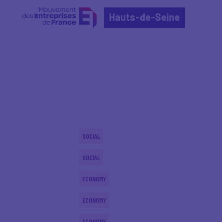
Hauts-de-Seine
Home
Événements nationaux
Événements nation
SOCIAL
SOCIAL
ECONOMY
ECONOMY
ECONOMY