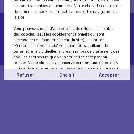
ne sont transmises à aucun tiers. Votre choix d'accepter ou
de refuser les cookies n'affectera pas votre navigation sur
le site.
Vous pouvez choisir d'accepter ou de refuser l'ensemble
des cookies (sauf les cookies fonctionnels qui sont
nécessaires au fonctionnement du site). Le bouton
'Personnaliser vos choix' vous permet par ailleurs de
paramétrer individuellement les finalités de traitement des
Contactez-nous
cookies et traceurs que vous souhaitez accepter ou
refuser. Votre choix sera conservé pendant une durée de 6
mois à l'issue de laquelle ce message vous sera à nouveau
© Medef Hauts-de-Seine 2026 -
Mentions légales
affiché..
Refuser
Choisir
Accepter
Vous pouvez modifier votre choix à tout moment en
cliquant sur le lien
'cookies'
en bas de page.