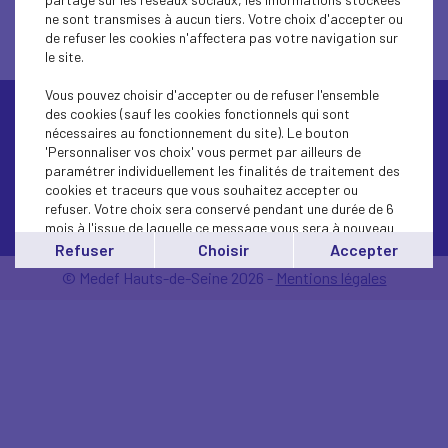
ne sont transmises à aucun tiers. Votre choix d'accepter ou
de refuser les cookies n'affectera pas votre navigation sur
le site.
Vous pouvez choisir d'accepter ou de refuser l'ensemble
des cookies (sauf les cookies fonctionnels qui sont
nécessaires au fonctionnement du site). Le bouton
'Personnaliser vos choix' vous permet par ailleurs de
paramétrer individuellement les finalités de traitement des
cookies et traceurs que vous souhaitez accepter ou
refuser. Votre choix sera conservé pendant une durée de 6
Contactez-nous
mois à l'issue de laquelle ce message vous sera à nouveau
affiché..
Refuser
Choisir
Accepter
Vous pouvez modifier votre choix à tout moment en
© Medef Hauts-de-Seine 2026 -
Mentions légales
cliquant sur le lien
'cookies'
en bas de page.