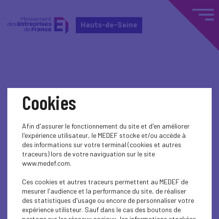
Hauts-de-Seine
Home
Événements nationaux
Cookies
Événements nationaux
Afin d'assurer le fonctionnement du site et d'en améliorer
l'expérience utilisateur, le MEDEF stocke et/ou accède à
EDUCATION-TRAINING
des informations sur votre terminal (cookies et autres
traceurs) lors de votre naviguation sur le site
Soirée lauréats "Les Taffeurs"
www.medef.com.
Ces cookies et autres traceurs permettent au MEDEF de
mesurer l'audience et la performance du site, de réaliser
des statistiques d'usage ou encore de personnaliser votre
expérience utilisteur. Sauf dans le cas des boutons de
partage sur les réseaux sociaux, les informations stockées