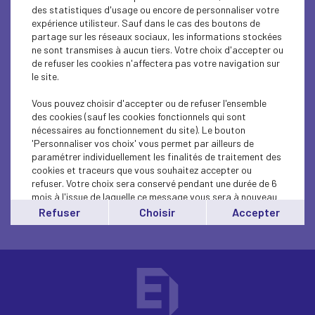
ENTREPRENEURSHIP - SME
des statistiques d'usage ou encore de personnaliser votre
expérience utilisteur. Sauf dans le cas des boutons de
Atelier : Entrepreneurs, levez les freins
partage sur les réseaux sociaux, les informations stockées
ne sont transmises à aucun tiers. Votre choix d'accepter ou
ENTREPRENEURSHIP - SME
de refuser les cookies n'affectera pas votre navigation sur
le site.
Rencontre EuroPP : le financement des ETI et
grandes PME
Vous pouvez choisir d'accepter ou de refuser l'ensemble
des cookies (sauf les cookies fonctionnels qui sont
nécessaires au fonctionnement du site). Le bouton
'Personnaliser vos choix' vous permet par ailleurs de
paramétrer individuellement les finalités de traitement des
cookies et traceurs que vous souhaitez accepter ou
refuser. Votre choix sera conservé pendant une durée de 6
mois à l'issue de laquelle ce message vous sera à nouveau
affiché..
Refuser
Choisir
Accepter
Vous pouvez modifier votre choix à tout moment en
cliquant sur le lien
'cookies'
en bas de page.