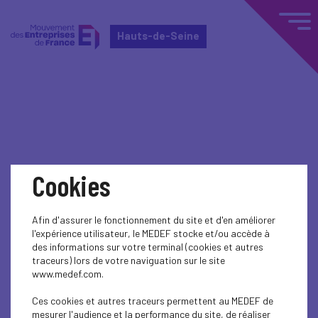
Hauts-de-Seine
Home
Événements nationaux
Événements nationaux
Cookies
ENTREPRENEURSHIP - SME
Afin d'assurer le fonctionnement du site et d'en améliorer
ENTREPRENEURSHIP - SME
l'expérience utilisateur, le MEDEF stocke et/ou accède à
des informations sur votre terminal (cookies et autres
traceurs) lors de votre naviguation sur le site
ENTREPRENEURSHIP - SME
www.medef.com.
ENTREPRENEURSHIP - SME
Ces cookies et autres traceurs permettent au MEDEF de
mesurer l'audience et la performance du site, de réaliser