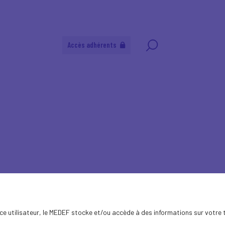
Accès adhérents
aux
novants : Quelles mesures à...
ence utilisateur, le MEDEF stocke et/ou accède à des informations sur votre 