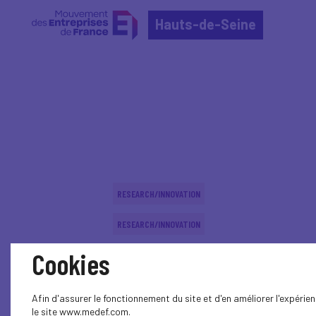
Hauts-de-Seine
Home
Événements nationaux
Événements nation
RESEARCH/INNOVATION
RESEARCH/INNOVATION
Cookies
RESEARCH/INNOVATION
Pour une France d'entrepreneurs in
Afin d'assurer le fonctionnement du site et d'en améliorer l'expéri
RESEARCH/INNOVATION
le site www.medef.com.