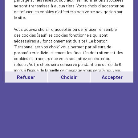
ne sont transmises à aucun tiers. Votre choix d'accepter ou
de refuser les cookies n'affectera pas votre navigation sur
le site.
Vous pouvez choisir d'accepter ou de refuser l'ensemble
des cookies (sauf les cookies fonctionnels qui sont
nécessaires au fonctionnement du site). Le bouton
'Personnaliser vos choix' vous permet par ailleurs de
paramétrer individuellement les finalités de traitement des
cookies et traceurs que vous souhaitez accepter ou
refuser. Votre choix sera conservé pendant une durée de 6
mois à l'issue de laquelle ce message vous sera à nouveau
affiché..
Refuser
Choisir
Accepter
Vous pouvez modifier votre choix à tout moment en
cliquant sur le lien
'cookies'
en bas de page.