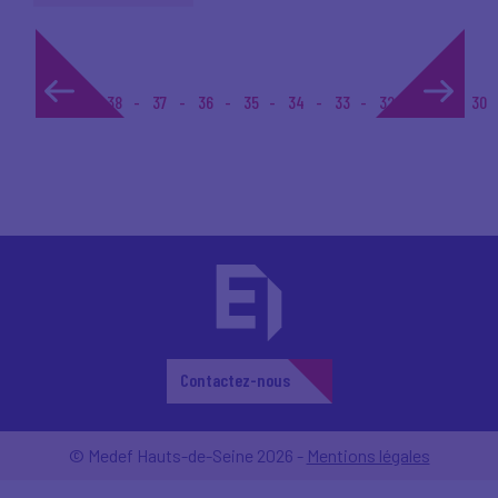
1...
38
37
36
35
34
33
32
31
30
Contactez-nous
© Medef Hauts-de-Seine 2026 -
Mentions légales