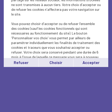
ne sont transmises à aucun tiers. Votre choix d'accepter ou
de refuser les cookies n'affectera pas votre navigation sur
le site.
Vous pouvez choisir d'accepter ou de refuser l'ensemble
des cookies (sauf les cookies fonctionnels qui sont
nécessaires au fonctionnement du site). Le bouton
'Personnaliser vos choix' vous permet par ailleurs de
paramétrer individuellement les finalités de traitement des
cookies et traceurs que vous souhaitez accepter ou
refuser. Votre choix sera conservé pendant une durée de 6
mois à l'issue de laquelle ce message vous sera à nouveau
affiché..
Refuser
Choisir
Accepter
Vous pouvez modifier votre choix à tout moment en
cliquant sur le lien
'cookies'
en bas de page.