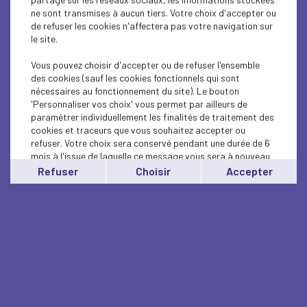
ne sont transmises à aucun tiers. Votre choix d'accepter ou
de refuser les cookies n'affectera pas votre navigation sur
le site.
Vous pouvez choisir d'accepter ou de refuser l'ensemble
des cookies (sauf les cookies fonctionnels qui sont
nécessaires au fonctionnement du site). Le bouton
'Personnaliser vos choix' vous permet par ailleurs de
paramétrer individuellement les finalités de traitement des
cookies et traceurs que vous souhaitez accepter ou
refuser. Votre choix sera conservé pendant une durée de 6
mois à l'issue de laquelle ce message vous sera à nouveau
affiché..
Refuser
Choisir
Accepter
Vous pouvez modifier votre choix à tout moment en
cliquant sur le lien
'cookies'
en bas de page.