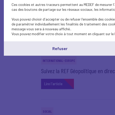
Ces cookies et autres traceurs permettent au MEDEF de mesurer l'au
cas des boutons de partage sur les réseaux sociaux, les information
INTERNATIONAL-EUROPE
REF Géopolitique - Où va le monde ? 
Vous pouvez choisir d'accepter ou de refuser l'ensemble des cookies
de paramétrer individuellement les finalités de traitement des cook
message vous sera à nouveau affiché..
Lire l'article
Vous pouvez modifier votre choix à tout moment en cliquant sur le 
Refuser
INTERNATIONAL-EUROPE
Suivez la REF Géopolitique en direct 
Lire l'article
SOCIAL