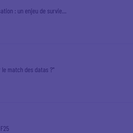
tion : un enjeu de survie...
 le match des datas ?"
EF25