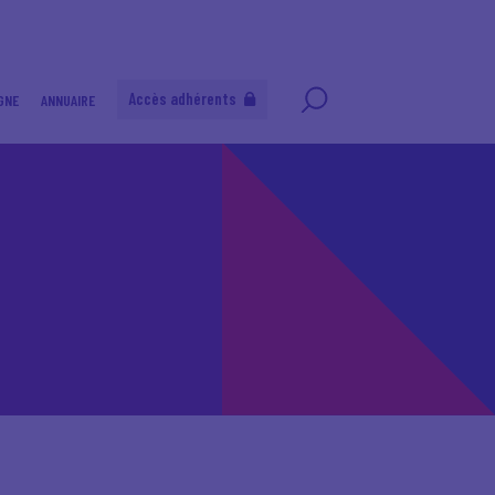
Accès adhérents
GNE
ANNUAIRE