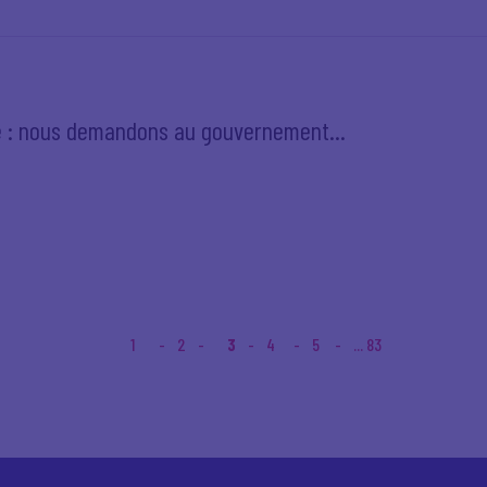
ce : nous demandons au gouvernement...
1
2
3
4
5
... 83