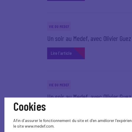
VIE DU MEDEF
Un soir au Medef, avec Olivier Guez -
Lire l'article
VIE DU MEDEF
Un soir au Medef, avec Olivier Guez -
Cookies
Lire l'article
Afin d'assurer le fonctionnement du site et d'en améliorer l'expéri
le site www.medef.com.