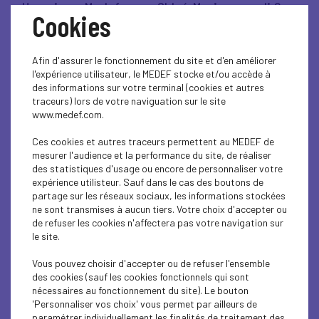
Un soir au Medef, avec Chloé Morin - mardi 9
Cookies
décembre 2025
Afin d'assurer le fonctionnement du site et d'en améliorer
Lire l'article
l'expérience utilisateur, le MEDEF stocke et/ou accède à
des informations sur votre terminal (cookies et autres
traceurs) lors de votre naviguation sur le site
www.medef.com.
VIE DU MEDEF
Ces cookies et autres traceurs permettent au MEDEF de
mesurer l'audience et la performance du site, de réaliser
Penser l'entreprise de demain - mardi 25
des statistiques d'usage ou encore de personnaliser votre
novembre 2025
expérience utilisteur. Sauf dans le cas des boutons de
partage sur les réseaux sociaux, les informations stockées
ne sont transmises à aucun tiers. Votre choix d'accepter ou
Lire l'article
de refuser les cookies n'affectera pas votre navigation sur
le site.
Vous pouvez choisir d'accepter ou de refuser l'ensemble
des cookies (sauf les cookies fonctionnels qui sont
nécessaires au fonctionnement du site). Le bouton
ÉCONOMIE
'Personnaliser vos choix' vous permet par ailleurs de
paramétrer individuellement les finalités de traitement des