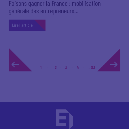
Faisons gagner la France : mobilisation
générale des entrepreneurs...
Lire l'article
1
2
3
4
... 83