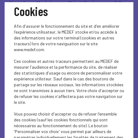
Un soir au Medef, avec Chloé Morin - mardi 9
Cookies
décembre 2025
Afin d'assurer le fonctionnement du site et d'en améliorer
Lire l'article
l'expérience utilisateur, le MEDEF stocke et/ou accède à
des informations sur votre terminal (cookies et autres
traceurs) lors de votre naviguation sur le site
www.medef.com.
VIE DU MEDEF
Ces cookies et autres traceurs permettent au MEDEF de
mesurer l'audience et la performance du site, de réaliser
Penser l'entreprise de demain - mardi 25
des statistiques d'usage ou encore de personnaliser votre
novembre 2025
expérience utilisteur. Sauf dans le cas des boutons de
partage sur les réseaux sociaux, les informations stockées
ne sont transmises à aucun tiers. Votre choix d'accepter ou
Lire l'article
de refuser les cookies n'affectera pas votre navigation sur
le site.
Vous pouvez choisir d'accepter ou de refuser l'ensemble
des cookies (sauf les cookies fonctionnels qui sont
nécessaires au fonctionnement du site). Le bouton
ÉCONOMIE
'Personnaliser vos choix' vous permet par ailleurs de
paramétrer individuellement les finalités de traitement des