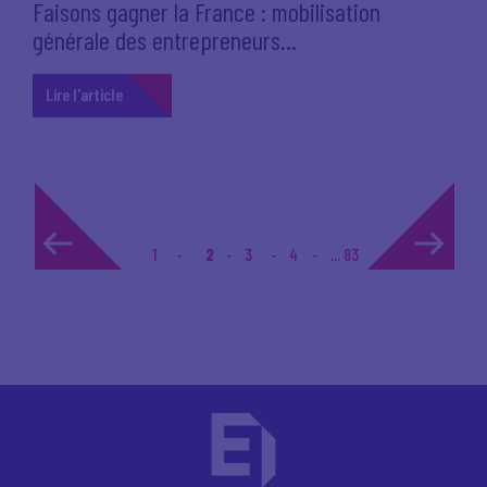
Faisons gagner la France : mobilisation
générale des entrepreneurs...
Lire l'article
1
2
3
4
... 83