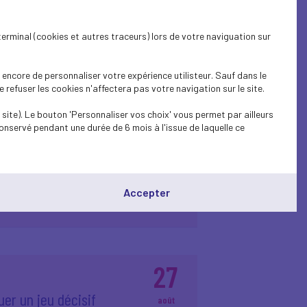
terminal (cookies et autres traceurs) lors de votre naviguation sur
20
encore de personnaliser votre expérience utilisteur. Sauf dans le
swinguez pour la
refuser les cookies n'affectera pas votre navigation sur le site.
sept.
 cancer pédiatrique
2025
site). Le bouton 'Personnaliser vos choix' vous permet par ailleurs
onservé pendant une durée de 6 mois à l'issue de laquelle ce
Accepter
27
uer un jeu décisif
août