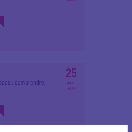
25
aces : comprendre,
sept.
2025