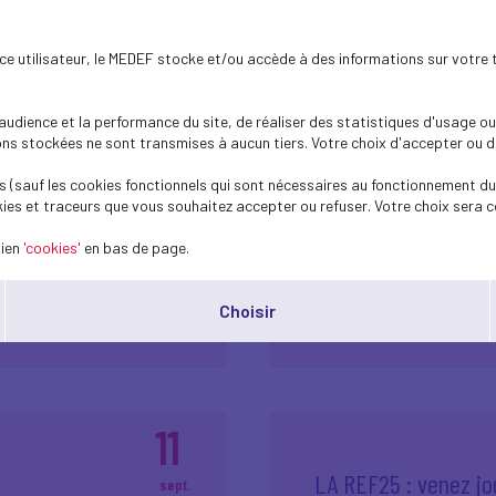
ence utilisateur, le MEDEF stocke et/ou accède à des informations sur votre 
22
dience et la performance du site, de réaliser des statistiques d'usage ou 
 règlement
Golf & solidarité : 
s stockées ne sont transmises à aucun tiers. Votre choix d'accepter ou de 
sept.
recherche contre le
2025
 (sauf les cookies fonctionnels qui sont nécessaires au fonctionnement du 
ies et traceurs que vous souhaitez accepter ou refuser. Votre choix sera c
lien
'cookies'
en bas de page.
Plus d'informations
Choisir
11
LA REF25 : venez jo
sept.