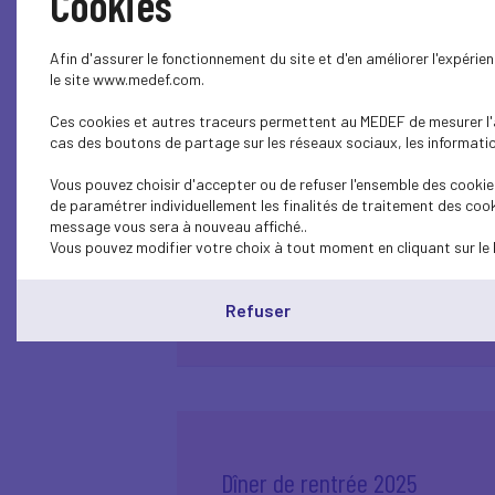
Cookies
Afin d'assurer le fonctionnement du site et d'en améliorer l'expéri
le site www.medef.com.
Ces cookies et autres traceurs permettent au MEDEF de mesurer l'au
DORA : Un précurseur pour le
cas des boutons de partage sur les réseaux sociaux, les information
qui succèdera à NIS2 ?
Vous pouvez choisir d'accepter ou de refuser l'ensemble des cookies
de paramétrer individuellement les finalités de traitement des cook
message vous sera à nouveau affiché..
Vous pouvez modifier votre choix à tout moment en cliquant sur le 
Plus d'informations
Refuser
Dîner de rentrée 2025