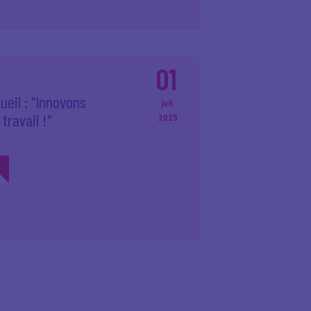
01
ueil : "Innovons
juil.
travail !"
2025