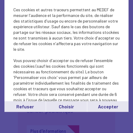
succèdera à NIS2 ?
Ces cookies et autres traceurs permettent au MEDEF de
mesurer l'audience et la performance du site, de réaliser
des statistiques d'usage ou encore de personnaliser votre
Plus d'informations
expérience utilisteur. Sauf dans le cas des boutons de
partage sur les réseaux sociaux, les informations stockées
ne sont transmises à aucun tiers. Votre choix d'accepter ou
de refuser les cookies n'affectera pas votre navigation sur
le site.
Vous pouvez choisir d'accepter ou de refuser l'ensemble
des cookies (sauf les cookies fonctionnels qui sont
20
nécessaires au fonctionnement du site). Le bouton
'Personnaliser vos choix' vous permet par ailleurs de
paramétrer individuellement les finalités de traitement des
Golf & solidarité :
sept.
cookies et traceurs que vous souhaitez accepter ou
2025
swinguez pour la
refuser. Votre choix sera conservé pendant une durée de 6
mois à l'issue de laquelle ce message vous sera à nouveau
recherche contre le
affiché..
Refuser
Choisir
Accepter
cancer pédiatrique
Vous pouvez modifier votre choix à tout moment en
cliquant sur le lien
'cookies'
en bas de page.
Plus d'informations