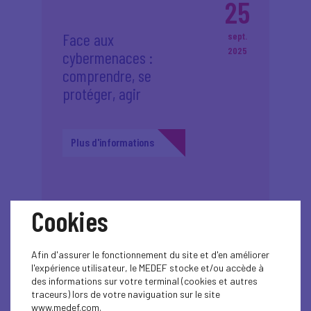
25
Face aux
sept.
2025
cybermenaces :
comprendre, se
protéger, agir
Plus d'informations
Cookies
22
Afin d'assurer le fonctionnement du site et d'en améliorer
l'expérience utilisateur, le MEDEF stocke et/ou accède à
des informations sur votre terminal (cookies et autres
DORA : Un précurseur
sept.
traceurs) lors de votre naviguation sur le site
2025
pour le règlement qui
www.medef.com.