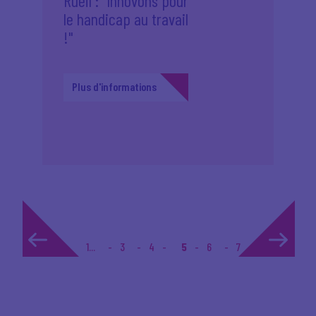
Rueil : "Innovons pour
le handicap au travail
!"
Plus d'informations
1...
3
4
5
6
7