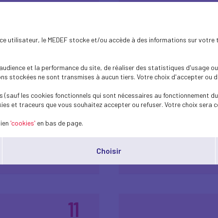
ence utilisateur, le MEDEF stocke et/ou accède à des informations sur votre 
14
dience et la performance du site, de réaliser des statistiques d'usage ou 
Rencontre spéciale 
s stockées ne sont transmises à aucun tiers. Votre choix d'accepter ou de 
déc.
décembre 2023
2023
 (sauf les cookies fonctionnels qui sont nécessaires au fonctionnement du 
ies et traceurs que vous souhaitez accepter ou refuser. Votre choix sera c
lien
'cookies'
en bas de page.
Plus d'informations
Choisir
11