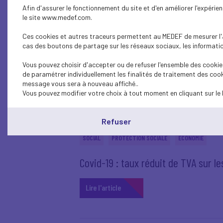
Afin d'assurer le fonctionnement du site et d'en améliorer l'expéri
le site www.medef.com.
PROTECTION SOCIALE
Ces cookies et autres traceurs permettent au MEDEF de mesurer l'au
Fin du plafonnement européen des 
cas des boutons de partage sur les réseaux sociaux, les information
réalisées à compter du 1er août 20
Vous pouvez choisir d'accepter ou de refuser l'ensemble des cookies
de paramétrer individuellement les finalités de traitement des cook
message vous sera à nouveau affiché..
Lire l'article
Vous pouvez modifier votre choix à tout moment en cliquant sur le 
Refuser
SOCIAL
PROTECTION SOCIALE
ECONOMIE
Covid-19 : taux réduit de TVA sur l
Lire l'article