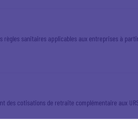
es règles sanitaires applicables aux entreprises à parti
nt des cotisations de retraite complémentaire aux UR