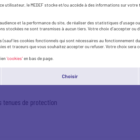
ence utilisateur, le MEDEF stocke et/ou accède à des informations sur votre 
dience et la performance du site, de réaliser des statistiques d'usage ou 
exonérations et des aides au paiement des cotisations
s stockées ne sont transmises à aucun tiers. Votre choix d'accepter ou de 
21
 (sauf les cookies fonctionnels qui sont nécessaires au fonctionnement du 
ies et traceurs que vous souhaitez accepter ou refuser. Votre choix sera c
lien
'cookies'
en bas de page.
Choisir
es tenues de protection