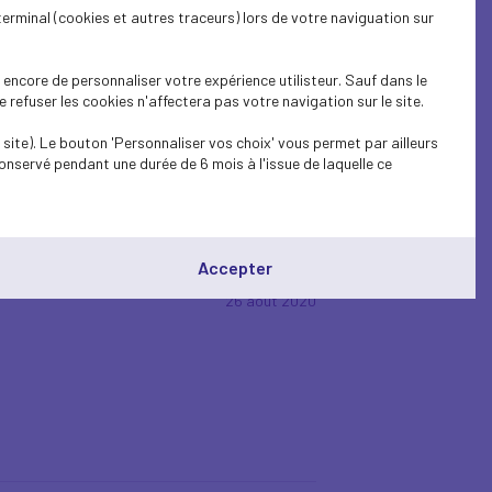
terminal (cookies et autres traceurs) lors de votre naviguation sur
11 octobre 2021
encore de personnaliser votre expérience utilisteur. Sauf dans le
 sociales pour les déclarations
refuser les cookies n'affectera pas votre navigation sur le site.
site). Le bouton 'Personnaliser vos choix' vous permet par ailleurs
onservé pendant une durée de 6 mois à l'issue de laquelle ce
Accepter
26 août 2020