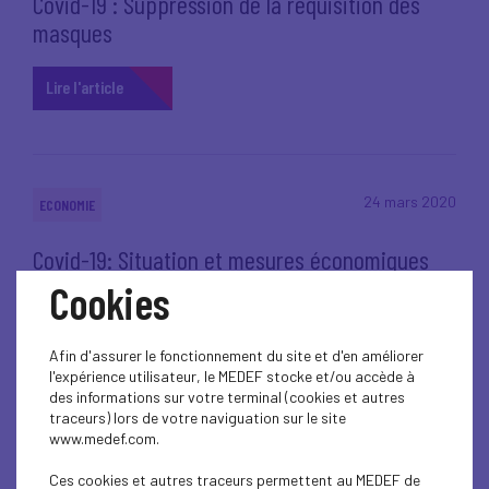
Covid-19 : Suppression de la réquisition des
masques
Lire l'article
24 mars 2020
ECONOMIE
Covid-19: Situation et mesures économiques
prises en Europe et dans le monde
Cookies
Lire l'article
Afin d'assurer le fonctionnement du site et d'en améliorer
l'expérience utilisateur, le MEDEF stocke et/ou accède à
des informations sur votre terminal (cookies et autres
traceurs) lors de votre naviguation sur le site
www.medef.com.
24 mars 2020
ECONOMIE
Ces cookies et autres traceurs permettent au MEDEF de