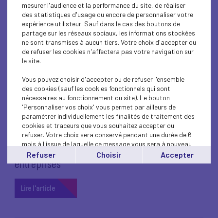
mesurer l'audience et la performance du site, de réaliser
Covid -19 : "Les entreprises mises en grande
des statistiques d'usage ou encore de personnaliser votre
difficulté par l'impact du Coronavirus auront
expérience utilisteur. Sauf dans le cas des boutons de
partage sur les réseaux sociaux, les informations stockées
besoin du soutien de l'Etat"
ne sont transmises à aucun tiers. Votre choix d'accepter ou
de refuser les cookies n'affectera pas votre navigation sur
Lire l'article
le site.
Vous pouvez choisir d'accepter ou de refuser l'ensemble
des cookies (sauf les cookies fonctionnels qui sont
nécessaires au fonctionnement du site). Le bouton
'Personnaliser vos choix' vous permet par ailleurs de
19 mars 2020
ECONOMIE
paramétrer individuellement les finalités de traitement des
cookies et traceurs que vous souhaitez accepter ou
refuser. Votre choix sera conservé pendant une durée de 6
Covid-19 : Une brochure pour mieux
mois à l'issue de laquelle ce message vous sera à nouveau
comprendre toutes les mesures de soutien aux
affiché..
Refuser
Choisir
Accepter
entreprises
Vous pouvez modifier votre choix à tout moment en
cliquant sur le lien
'cookies'
en bas de page.
Lire l'article