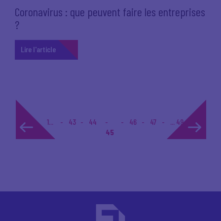
Coronavirus : que peuvent faire les entreprises
?
Lire l'article
1...
43
44
46
47
... 49
45