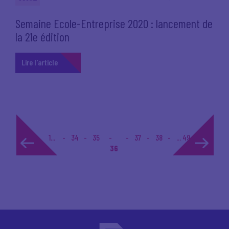
Semaine Ecole-Entreprise 2020 : lancement de
la 21e édition
Lire l'article
1...
34
35
37
38
... 49
36