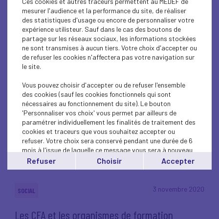
Ces cookies et autres traceurs permettent au MEDEF de
mesurer l'audience et la performance du site, de réaliser
des statistiques d'usage ou encore de personnaliser votre
expérience utilisteur. Sauf dans le cas des boutons de
partage sur les réseaux sociaux, les informations stockées
ne sont transmises à aucun tiers. Votre choix d'accepter ou
10 novembre 2020
GOUVERNEMENT
de refuser les cookies n'affectera pas votre navigation sur
le site.
COVID-19 - Nouveau dispositif exceptionnel
d’exonérations de cotisations sociales à la
Vous pouvez choisir d'accepter ou de refuser l'ensemble
des cookies (sauf les cookies fonctionnels qui sont
suite des mesures de couvre-feu et du 2ème
nécessaires au fonctionnement du site). Le bouton
confinement
'Personnaliser vos choix' vous permet par ailleurs de
paramétrer individuellement les finalités de traitement des
cookies et traceurs que vous souhaitez accepter ou
Lire l'article
refuser. Votre choix sera conservé pendant une durée de 6
mois à l'issue de laquelle ce message vous sera à nouveau
affiché..
Refuser
Choisir
Accepter
Vous pouvez modifier votre choix à tout moment en
cliquant sur le lien
'cookies'
en bas de page.
3 novembre 2020
SOCIAL
Les CFA et les organismes de formation