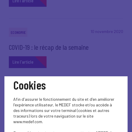
Lire l'article
10 novembre 2020
ECONOMIE
COVID-19 : le récap de la semaine
Lire l'article
Cookies
10 novembre 2020
PARTENARIAT
Afin d'assurer le fonctionnement du site et d'en améliorer
l'expérience utilisateur, le MEDEF stocke et/ou accède à
Facilitez le télétravail de vos salariés en
des informations sur votre terminal (cookies et autres
réservant des places en crèche
traceurs) lors de votre naviguation sur le site
www.medef.com.
Lire l'article