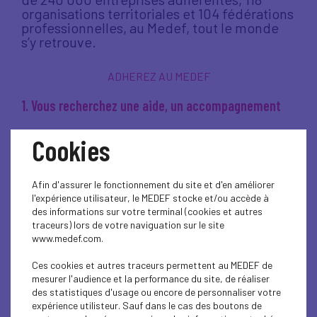
organisations territoriales et 104 fédérations
professionnelles, au Medef, tout le monde
s’y retrouve.
ADHEREZ AU MEDEF
1. Vous recherchez une aide, un accompagnement
Au Medef, tout le monde s’y retrouve…
Cookies
parce qu’aucun entrepreneur ne doit
avancer seul.
Conseils, experts, accompagnement
Afin d'assurer le fonctionnement du site et d'en améliorer
personnalisé : avec 118 organisations
l'expérience utilisateur, le MEDEF stocke et/ou accède à
territoriales et plus de 104 fédérations
des informations sur votre terminal (cookies et autres
professionnelles, vous bénéficiez d’un appui
traceurs) lors de votre naviguation sur le site
concret partout en France.
www.medef.com.
2. Vous voulez élargir votre réseau
Ces cookies et autres traceurs permettent au MEDEF de
mesurer l'audience et la performance du site, de réaliser
des statistiques d'usage ou encore de personnaliser votre
Au Medef, tout le monde s’y retrouve… pour
expérience utilisteur. Sauf dans le cas des boutons de
créer des liens qui font avancer les