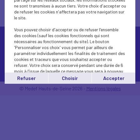
ne sont transmises à aucun tiers. Votre choix d'accepter ou
de refuser les cookies n'affectera pas votre navigation sur
le site.
Vous pouvez choisir d'accepter ou de refuser l'ensemble
des cookies (sauf les cookies fonctionnels qui sont
nécessaires au fonctionnement du site). Le bouton
'Personnaliser vos choix' vous permet par ailleurs de
paramétrer individuellement les finalités de traitement des
cookies et traceurs que vous souhaitez accepter ou
refuser. Votre choix sera conservé pendant une durée de 6
Contactez-nous
mois à l'issue de laquelle ce message vous sera à nouveau
affiché..
Refuser
Choisir
Accepter
Vous pouvez modifier votre choix à tout moment en
© Medef Hauts-de-Seine 2026 -
Mentions légales
cliquant sur le lien
'cookies'
en bas de page.