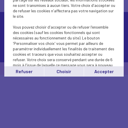
ne sont transmises à aucun tiers. Votre choix d'accepter ou
de refuser les cookies n'affectera pas votre navigation sur
le site.
Vous pouvez choisir d'accepter ou de refuser l'ensemble
des cookies (sauf les cookies fonctionnels qui sont
nécessaires au fonctionnement du site). Le bouton
'Personnaliser vos choix' vous permet par ailleurs de
paramétrer individuellement les finalités de traitement des
Contactez-nous
cookies et traceurs que vous souhaitez accepter ou
refuser. Votre choix sera conservé pendant une durée de 6
mois à l'issue de laquelle ce message vous sera à nouveau
© Medef Hauts-de-Seine 2026 -
Mentions légales
affiché..
Refuser
Choisir
Accepter
Vous pouvez modifier votre choix à tout moment en
cliquant sur le lien
'cookies'
en bas de page.