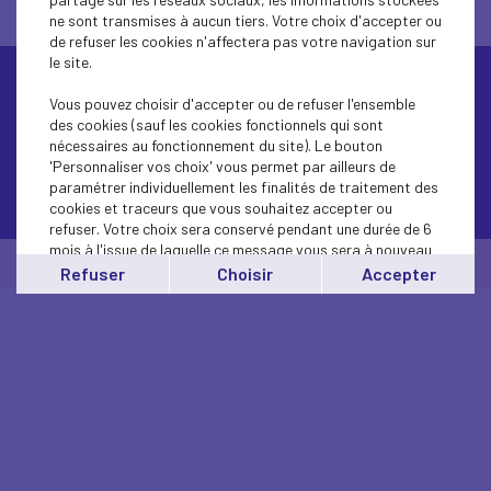
ne sont transmises à aucun tiers. Votre choix d'accepter ou
de refuser les cookies n'affectera pas votre navigation sur
le site.
Vous pouvez choisir d'accepter ou de refuser l'ensemble
des cookies (sauf les cookies fonctionnels qui sont
nécessaires au fonctionnement du site). Le bouton
'Personnaliser vos choix' vous permet par ailleurs de
paramétrer individuellement les finalités de traitement des
Contactez-nous
cookies et traceurs que vous souhaitez accepter ou
refuser. Votre choix sera conservé pendant une durée de 6
mois à l'issue de laquelle ce message vous sera à nouveau
© Medef Hauts-de-Seine 2026 -
Mentions légales
affiché..
Refuser
Choisir
Accepter
Vous pouvez modifier votre choix à tout moment en
cliquant sur le lien
'cookies'
en bas de page.