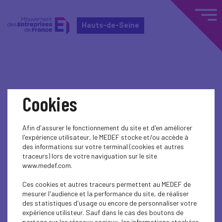
Hauts-de-Seine
Home
Événements nationaux
Cookies
Événements nationaux
Afin d'assurer le fonctionnement du site et d'en améliorer
l'expérience utilisateur, le MEDEF stocke et/ou accède à
ENTREPRENEURSHIP - SME
des informations sur votre terminal (cookies et autres
traceurs) lors de votre naviguation sur le site
Rencontre EuroPP : le financement des ETI et
www.medef.com.
grandes PME
Ces cookies et autres traceurs permettent au MEDEF de
mesurer l'audience et la performance du site, de réaliser
des statistiques d'usage ou encore de personnaliser votre
expérience utilisteur. Sauf dans le cas des boutons de
partage sur les réseaux sociaux, les informations stockées