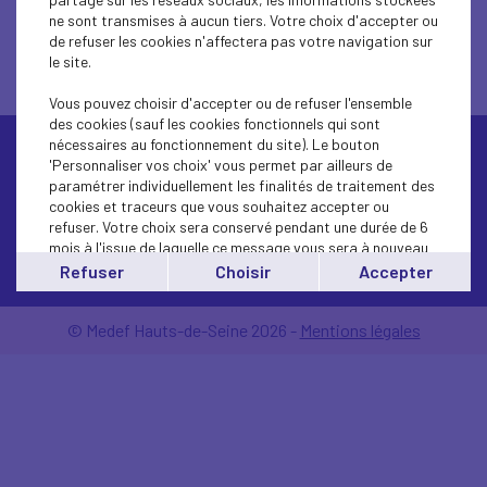
ne sont transmises à aucun tiers. Votre choix d'accepter ou
de refuser les cookies n'affectera pas votre navigation sur
le site.
Vous pouvez choisir d'accepter ou de refuser l'ensemble
des cookies (sauf les cookies fonctionnels qui sont
nécessaires au fonctionnement du site). Le bouton
'Personnaliser vos choix' vous permet par ailleurs de
paramétrer individuellement les finalités de traitement des
cookies et traceurs que vous souhaitez accepter ou
refuser. Votre choix sera conservé pendant une durée de 6
mois à l'issue de laquelle ce message vous sera à nouveau
Contactez-nous
affiché..
Refuser
Choisir
Accepter
Vous pouvez modifier votre choix à tout moment en
cliquant sur le lien
'cookies'
en bas de page.
© Medef Hauts-de-Seine 2026 -
Mentions légales