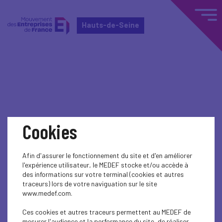
Hauts-de-Seine
Home
Événements nationaux
Événements nationaux
Cookies
SUSTAINABLE DEVELOPMENT
Afin d'assurer le fonctionnement du site et d'en améliorer
SUSTAINABLE DEVELOPMENT
l'expérience utilisateur, le MEDEF stocke et/ou accède à
des informations sur votre terminal (cookies et autres
SUSTAINABLE DEVELOPMENT
traceurs) lors de votre naviguation sur le site
www.medef.com.
SUSTAINABLE DEVELOPMENT
Ces cookies et autres traceurs permettent au MEDEF de
mesurer l'audience et la performance du site, de réaliser