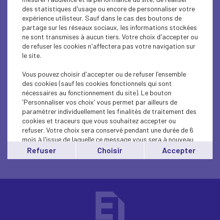
SUSTAINABLE DEVELOPMENT
des statistiques d'usage ou encore de personnaliser votre
expérience utilisteur. Sauf dans le cas des boutons de
SUSTAINABLE DEVELOPMENT
partage sur les réseaux sociaux, les informations stockées
ne sont transmises à aucun tiers. Votre choix d'accepter ou
de refuser les cookies n'affectera pas votre navigation sur
SUSTAINABLE DEVELOPMENT
le site.
Conférence : des solutions concrètes pour le
Vous pouvez choisir d'accepter ou de refuser l'ensemble
climat
des cookies (sauf les cookies fonctionnels qui sont
nécessaires au fonctionnement du site). Le bouton
'Personnaliser vos choix' vous permet par ailleurs de
paramétrer individuellement les finalités de traitement des
cookies et traceurs que vous souhaitez accepter ou
refuser. Votre choix sera conservé pendant une durée de 6
mois à l'issue de laquelle ce message vous sera à nouveau
affiché..
Refuser
Choisir
Accepter
Vous pouvez modifier votre choix à tout moment en
cliquant sur le lien
'cookies'
en bas de page.