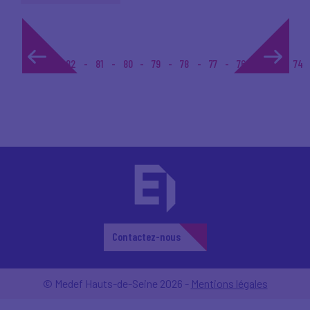
1...
82
81
80
79
78
77
76
75
74
Contactez-nous
© Medef Hauts-de-Seine 2026 -
Mentions légales