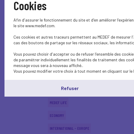
Cookies
MEDEF LIFE
Afin d'assurer le fonctionnement du site et d'en améliorer l'expéri
MEDEF LIFE
le site www.medef.com.
Ces cookies et autres traceurs permettent au MEDEF de mesurer l'au
MEDEF LIFE
cas des boutons de partage sur les réseaux sociaux, les information
MEDEF LIFE
Vous pouvez choisir d'accepter ou de refuser l'ensemble des cookies
de paramétrer individuellement les finalités de traitement des cook
MEDEF LIFE
message vous sera à nouveau affiché..
Vous pouvez modifier votre choix à tout moment en cliquant sur le 
MEDEF LIFE
Refuser
ECONOMY
MEDEF LIFE
ECONOMY
INTERNATIONAL - EUROPE