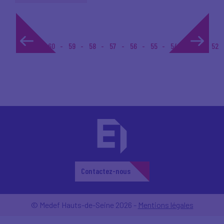
1...
60
59
58
57
56
55
54
53
52
Contactez-nous
© Medef Hauts-de-Seine 2026 -
Mentions légales