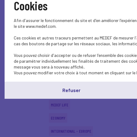
Cookies
MEDEF LIFE
Afin d'assurer le fonctionnement du site et d'en améliorer l'expéri
MEDEF LIFE
le site www.medef.com.
Ces cookies et autres traceurs permettent au MEDEF de mesurer l'au
MEDEF LIFE
cas des boutons de partage sur les réseaux sociaux, les information
MEDEF LIFE
Vous pouvez choisir d'accepter ou de refuser l'ensemble des cookies
de paramétrer individuellement les finalités de traitement des cook
MEDEF LIFE
message vous sera à nouveau affiché..
Vous pouvez modifier votre choix à tout moment en cliquant sur le 
MEDEF LIFE
Refuser
ECONOMY
MEDEF LIFE
ECONOMY
INTERNATIONAL - EUROPE